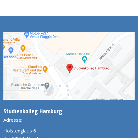
Studienkolleg Hamburg
Adresse:
Holstenglacis 6