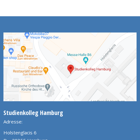
Studienkolleg Hamburg
Adresse:
Holstenglacis 6