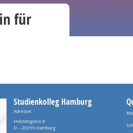
n für
Studienkolleg Hamburg
Q
Adresse:
Mo
Holstenglacis 6
Sch
D – 20355 Hamburg