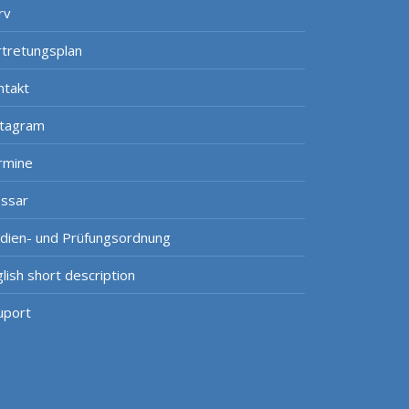
rv
rtretungsplan
ntakt
stagram
rmine
ossar
udien- und Prüfungsordnung
lish short description
uport