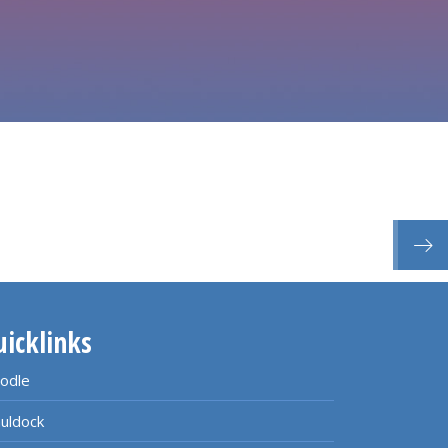
Vera
uicklinks
odle
uldock