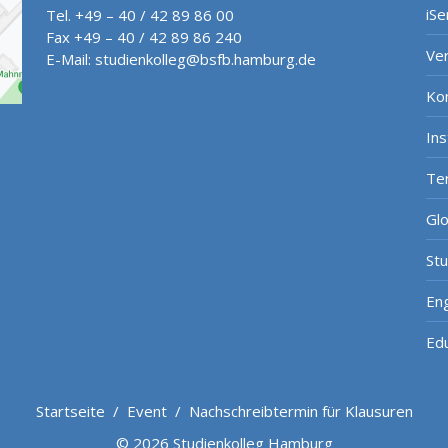
iSe
Tel. +49 – 40 / 42 89 86 00
Fax +49 – 40 / 42 89 86 240
Ve
E-Mail:
studienkolleg@bsfb.hamburg.de
Ko
In
Te
Gl
St
Eng
Ed
Startseite
/
Event
/
Nachschreibtermin für Klausuren
© 2026 Studienkolleg Hamburg