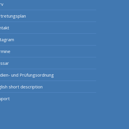
rv
rtretungsplan
ntakt
stagram
rmine
ossar
udien- und Prüfungsordnung
lish short description
uport