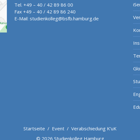
iSe
Tel. +49 – 40 / 42 89 86 00
Fax +49 – 40 / 42 89 86 240
Ve
E-Mail:
studienkolleg@bsfb.hamburg.de
Ko
In
Te
Gl
St
Eng
Ed
Startseite
/
Event
/
Verabschiedung K’uK
© 2026 Studienkolleg Hamburg