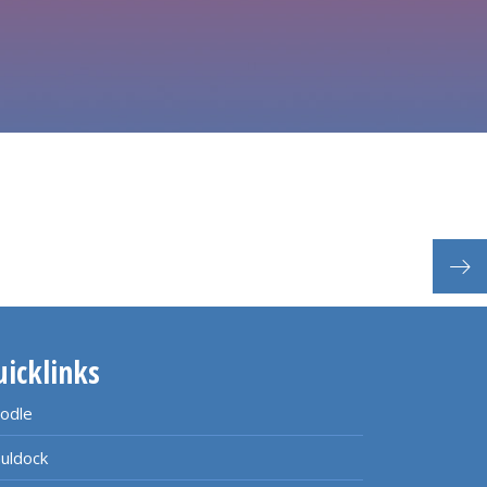
uicklinks
odle
uldock