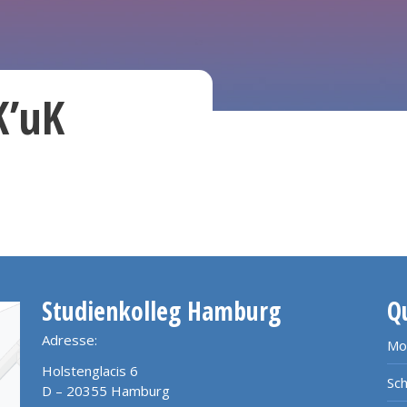
K’uK
Studienkolleg Hamburg
Q
Adresse:
Mo
Holstenglacis 6
Sch
D – 20355 Hamburg