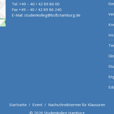
iSe
Tel. +49 – 40 / 42 89 86 00
Fax +49 – 40 / 42 89 86 240
Ve
E-Mail:
studienkolleg@bsfb.hamburg.de
Ko
In
Te
Gl
St
Eng
Ed
Startseite
/
Event
/
Nachschreibtermin für Klausuren
© 2026 Studienkolleg Hamburg