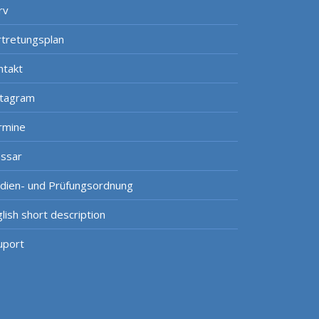
rv
rtretungsplan
ntakt
stagram
rmine
ossar
udien- und Prüfungsordnung
lish short description
uport