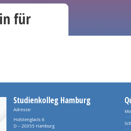
n für
Studienkolleg Hamburg
Q
Adresse:
Mo
Holstenglacis 6
Sch
D – 20355 Hamburg