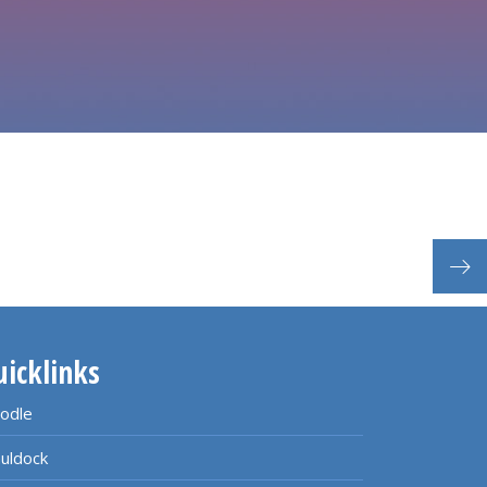
Beg
uicklinks
odle
uldock