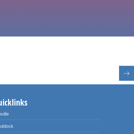
Nano
uicklinks
odle
uldock