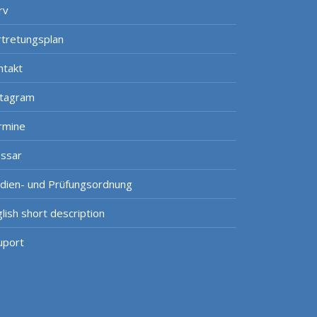
rv
rtretungsplan
ntakt
stagram
rmine
ossar
udien- und Prüfungsordnung
lish short description
uport