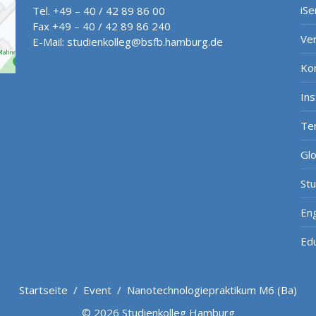
iSe
Tel. +49 – 40 / 42 89 86 00
Fax +49 – 40 / 42 89 86 240
Ve
E-Mail:
studienkolleg@bsfb.hamburg.de
Ko
In
Te
Gl
St
Eng
Ed
Startseite
/
Event
/
Nanotechnologiepraktikum M6 (Ba)
© 2026 Studienkolleg Hamburg