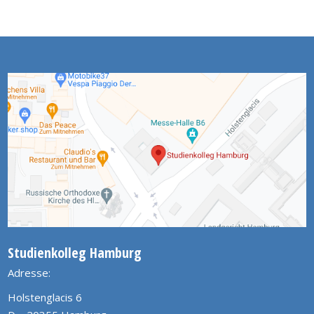
Studienkolleg Hamburg
Adresse:
Holstenglacis 6