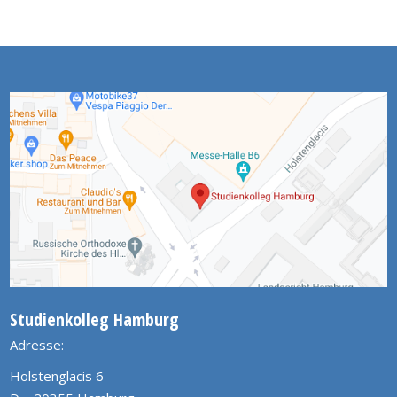
Studienkolleg Hamburg
Adresse:
Holstenglacis 6