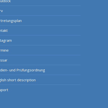
uldock
rv
rtretungsplan
ntakt
stagram
rmine
ossar
udien- und Prüfungsordnung
lish short description
uport