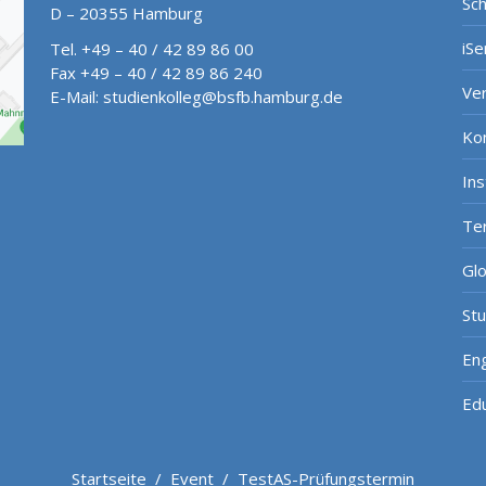
Sch
D – 20355 Hamburg
iSe
Tel. +49 – 40 / 42 89 86 00
Fax +49 – 40 / 42 89 86 240
Ve
E-Mail:
studienkolleg@bsfb.hamburg.de
Ko
In
Te
Gl
St
Eng
Ed
Startseite
/
Event
/
TestAS-Prüfungstermin