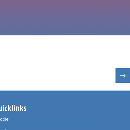
HAW
uicklinks
odle