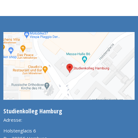
Studienkolleg Hamburg
Adresse:
Holstenglacis 6