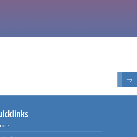
Eingan
uicklinks
odle