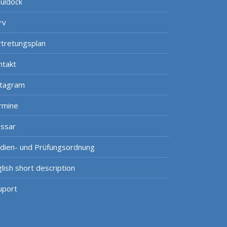
uldock
rv
rtretungsplan
ntakt
stagram
rmine
ossar
udien- und Prüfungsordnung
lish short description
uport