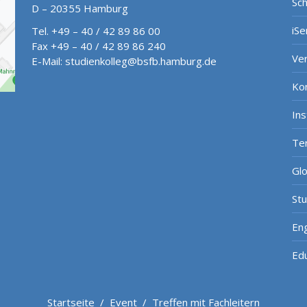
Sch
D – 20355 Hamburg
iSe
Tel. +49 – 40 / 42 89 86 00
Fax +49 – 40 / 42 89 86 240
Ve
E-Mail:
studienkolleg@bsfb.hamburg.de
Ko
In
Te
Gl
St
Eng
Ed
Startseite
/
Event
/
Treffen mit Fachleitern