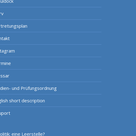
uldock
rv
rtretungsplan
ntakt
stagram
rmine
ossar
udien- und Prüfungsordnung
lish short description
uport
itik: eine Leerstelle?