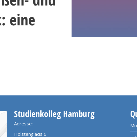
k: eine
Studienkolleg Hamburg
Q
Adresse:
Mo
Holstenglacis 6