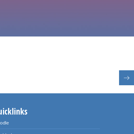
uicklinks
odle