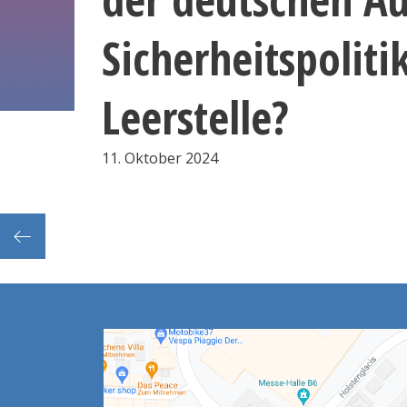
Sicherheitspoliti
Leerstelle?
11. Oktober 2024
UHH: Ambivalent Feminisms Go Pop: Ukrainian Songs at Eurovision since 2022