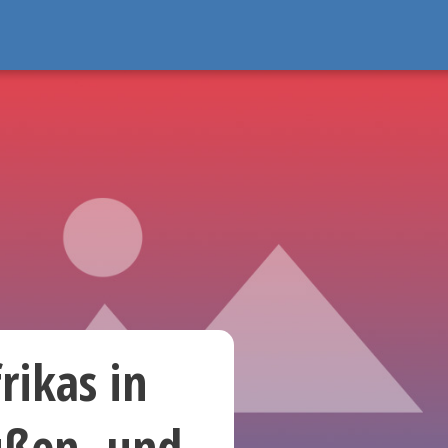
rikas in
ußen- und