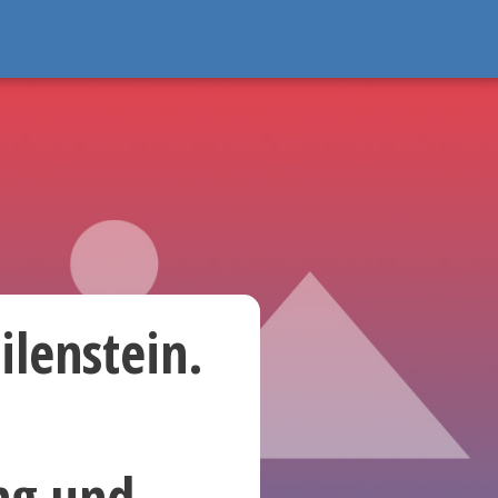
lenstein.
ng und