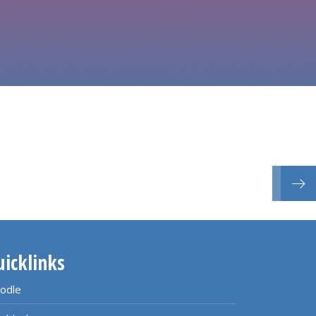
Lange
uicklinks
odle