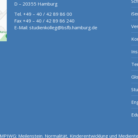
Sch
D – 20355 Hamburg
iSe
Tel. +49 – 40 / 42 89 86 00
Fax +49 – 40 / 42 89 86 240
Ve
E-Mail:
studienkolleg@bsfb.hamburg.de
Ko
In
Te
Gl
St
Eng
Ed
PIWG: Meilenstein. Normalität, Kinderentwicklung und Medientec