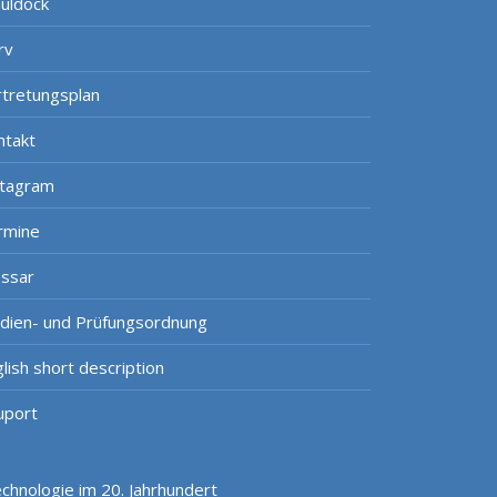
uldock
rv
rtretungsplan
ntakt
stagram
rmine
ossar
udien- und Prüfungsordnung
lish short description
uport
hnologie im 20. Jahrhundert