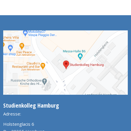
Studienkolleg Hamburg
Adresse:
Holstenglacis 6