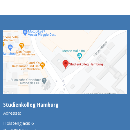
Studienkolleg Hamburg
Adresse:
Holstenglacis 6