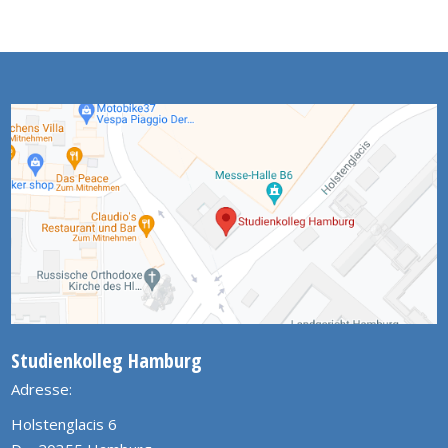
Studienkolleg Hamburg
Adresse:
Holstenglacis 6