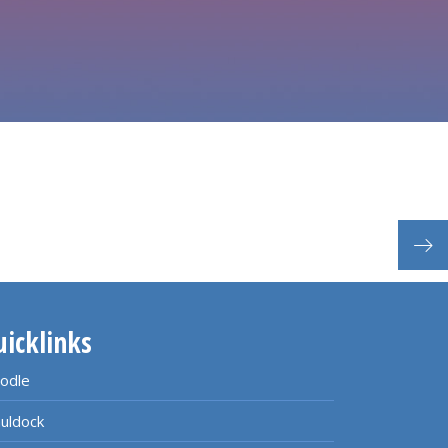
Exte
uicklinks
odle
uldock