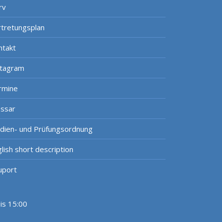
rv
rtretungsplan
ntakt
stagram
rmine
ossar
udien- und Prüfungsordnung
lish short description
uport
bis 15:00