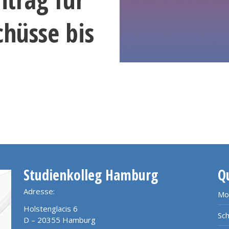
chüsse bis
Studienkolleg Hamburg
Q
Adresse:
Mo
Holstenglacis 6
Sch
D – 20355 Hamburg