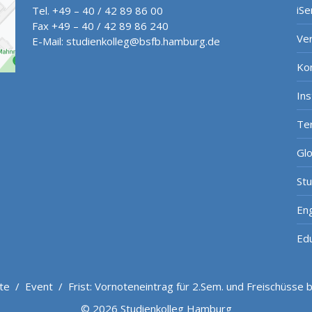
iSe
Tel. +49 – 40 / 42 89 86 00
Fax +49 – 40 / 42 89 86 240
Ve
E-Mail:
studienkolleg@bsfb.hamburg.de
Ko
In
Te
Gl
St
Eng
Ed
ite
/
Event
/
Frist: Vornoteneintrag für 2.Sem. und Freischüsse 
© 2026 Studienkolleg Hamburg